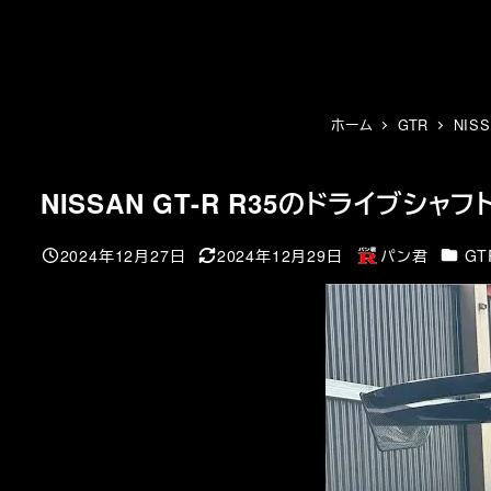
メ
イ
ン
コ
ン
ホーム
GTR
NIS
テ
ン
NISSAN GT-R R35のドライブシャ
ツ
へ
カテゴ
2024年12月27日
2024年12月29日
パン君
GT
移
投稿日
更新日
著
動
者