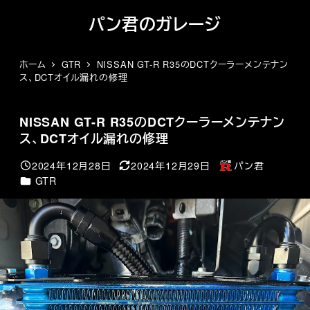
メ
パン君のガレージ
イ
ン
コ
ホーム
GTR
NISSAN GT-R R35のDCTクーラーメンテナン
ス、DCTオイル漏れの修理
ン
テ
ン
NISSAN GT-R R35のDCTクーラーメンテナン
ツ
ス、DCTオイル漏れの修理
へ
移
2024年12月28日
2024年12月29日
パン君
投稿日
更新日
著
動
カテゴリー
GTR
者