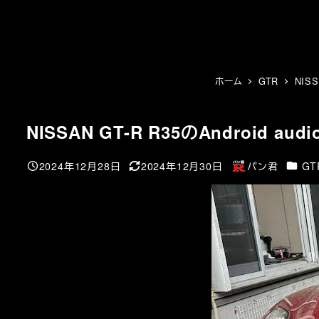
メ
イ
ン
コ
ン
ホーム
GTR
NISS
テ
ン
NISSAN GT-R R35のAndroid aud
ツ
へ
カテゴ
2024年12月28日
2024年12月30日
パン君
GT
移
投稿日
更新日
著
動
者