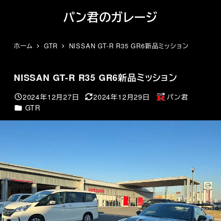
メ
パン君のガレージ
イ
ン
コ
ホーム
GTR
NISSAN GT-R R35 GR6新品ミッション
ン
テ
NISSAN GT-R R35 GR6新品ミッション
ン
ツ
2024年12月27日
2024年12月29日
パン君
投稿日
更新日
著
へ
カテゴリー
GTR
者
移
動