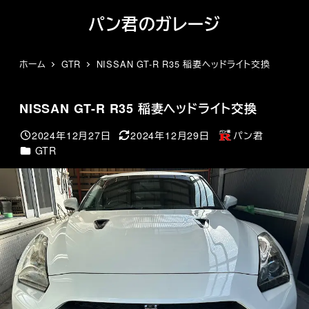
メ
パン君のガレージ
イ
ン
コ
ホーム
GTR
NISSAN GT-R R35 稲妻ヘッドライト交換
ン
テ
NISSAN GT-R R35 稲妻ヘッドライト交換
ン
ツ
2024年12月27日
2024年12月29日
パン君
投稿日
更新日
著
へ
カテゴリー
GTR
者
移
動