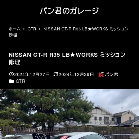
メ
パン君のガレージ
イ
ン
コ
ホーム
GTR
NISSAN GT-R R35 LB★WORKS ミッション
修理
ン
テ
ン
NISSAN GT-R R35 LB★WORKS ミッション
ツ
修理
へ
移
2024年12月27日
2024年12月29日
パン君
投稿日
更新日
著
動
カテゴリー
GTR
者