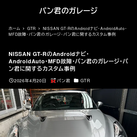
メ
パン君のガレージ
イ
ン
コ
ホーム
GTR
NISSAN GT-RのAndroidナビ・AndroidAuto・
MFD故障・パン君のガレージ・パン君に関するカスタム事例
ン
テ
ン
NISSAN GT-RのAndroidナビ・
ツ
AndroidAuto・MFD故障・パン君のガレージ・パ
へ
ン君に関するカスタム事例
移
動
カテゴリー
2026年4月20日
パン君
GTR
投稿日
著
者