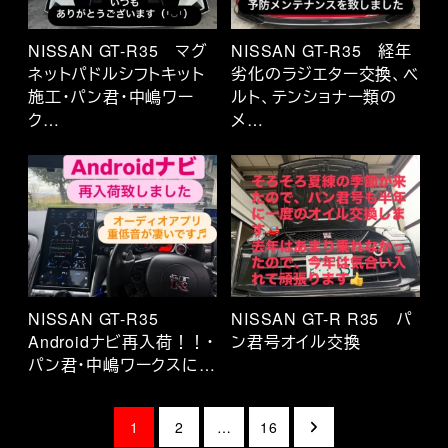
NISSAN GT-R35 マグ
NISSAN GT-R35 経年
ネットパドルシフトキット
劣化のラジエター交換、ベ
施工・パン君・中嶋ワー
ルト、テンショナー類の
ク…
メ…
NISSAN GT-R35
NISSAN GT-R R35 パ
Androidナビ再入荷！！・
ン君号オイル交換
パン君・中嶋ワークスに…
投
1
2
…
16