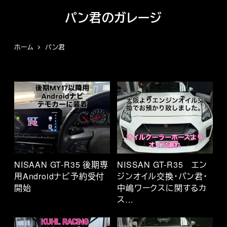
メ
パン君のガレージ
イ
ン
コ
ホーム
パン君
ン
テ
ン
ツ
へ
移
動
NISAAN GT-R35 後期専
NISSAN GT-R35 エン
用Androidナビ予約受付
ジンオイル交換・パン君・
開始
中嶋ワークスに関するカ
ス…